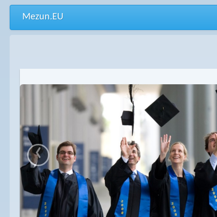
Mezun.EU
‹